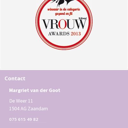
Contact
Margriet van der Goot
De Weer 11
1504 AG Zaandam
075 615 49 82