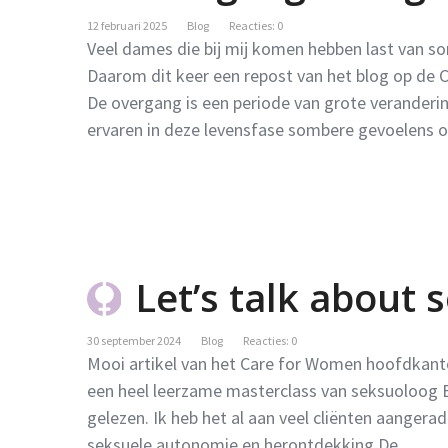
12 februari 2025
Blog
Reacties: 0
Veel dames die bij mij komen hebben last van s
Daarom dit keer een repost van het blog op de C
De overgang is een periode van grote veranderin
ervaren in deze levensfase sombere gevoelens 
Let’s talk about 
30 september 2024
Blog
Reacties: 0
Mooi artikel van het Care for Women hoofdkantoo
een heel leerzame masterclass van seksuoloog E
gelezen. Ik heb het al aan veel cliënten aangera
seksuele autonomie en herontdekking De …