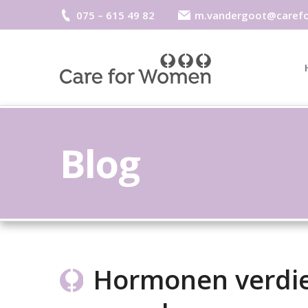
075 – 615 49 82
m.vandergoot@caref
Blog
Hormonen verdie