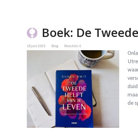
Boek: De Tweede 
18 juni 2025
Blog
Reacties: 0
Onla
Utre
waar
vers
duid
maar
de s