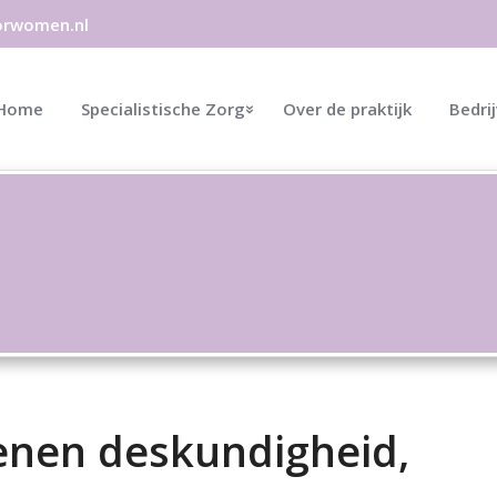
orwomen.nl
Home
Specialistische Zorg
Over de praktijk
Bedri
nen deskundigheid,