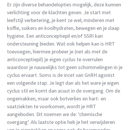
Er zijn diverse behandelopties mogelijk, deze kunnen
verlichting voor de klachten geven. Je start met
leefstijl verbetering, je kent ze wel; minderen met
koffie, suikers en koolhydraten, bewegen en je slaap
hygiëne. Een anticonceptiepil en/of SSRI kan
ondersteuning bieden. Wat ook helpen kan is HRT
toevoegen, hiermee probeer je (net als met de
anticonceptiepil) je eigen cyclus te overrulen
waardoor je nauwelijks tot geen schommelingen in je
cyclus ervaart. Soms is de inzet van GnRH agonist
een volgende stap. Je legt dan als het ware je eigen
cyclus stil en komt dan acuut in de overgang. Om de
ongemakken, maar ook botverlies en hart- en
vaatziekten te voorkomen, wordt je HRT
aangeboden. Dit noemen we de: ‘chemische
overgang’. Als laatste optie heb je het verwijderen
van je eierstokken en soms ook de baarmoeder.