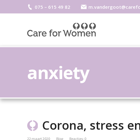
075 – 615 49 82
m.vandergoot@caref
anxiety
Corona, stress e
22 maart 2020
Blog
Reacties: 0