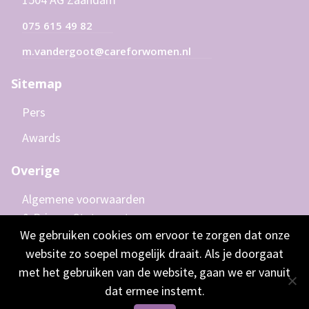
075 615 49 82
m.vandergoot@careforwomen.nl
Sitemap
Pers
Awards
Overige
Algemene voorwaarden
& Privacy Statement
We gebruiken cookies om ervoor te zorgen dat onze
Disclaimer
website zo soepel mogelijk draait. Als je doorgaat
met het gebruiken van de website, gaan we er vanuit
dat ermee instemt.
© 2026 •
Alle rechten voorbehouden, Care for Women -