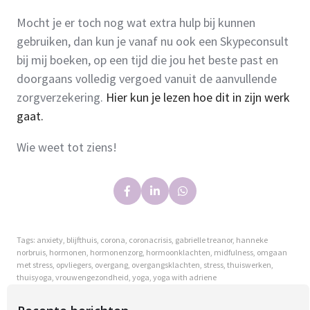
Mocht je er toch nog wat extra hulp bij kunnen
gebruiken, dan kun je vanaf nu ook een Skypeconsult
bij mij boeken, op een tijd die jou het beste past en
doorgaans volledig vergoed vanuit de aanvullende
zorgverzekering.
Hier kun je lezen hoe dit in zijn werk
gaat.
Wie weet tot ziens!
Tags:
anxiety
,
blijfthuis
,
corona
,
coronacrisis
,
gabrielle treanor
,
hanneke
norbruis
,
hormonen
,
hormonenzorg
,
hormoonklachten
,
midfulness
,
omgaan
met stress
,
opvliegers
,
overgang
,
overgangsklachten
,
stress
,
thuiswerken
,
thuisyoga
,
vrouwengezondheid
,
yoga
,
yoga with adriene